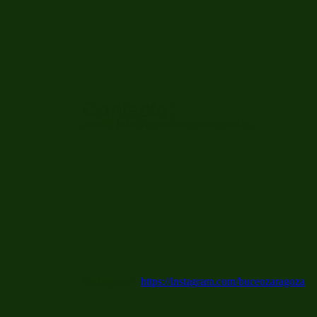
Contacto:
email
: info@centrobuceozaragoza.es
Instagram
https://instagram.com/buceozaragoza