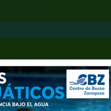
CENTRO DE BUCEO ZARAGO
Buceo recreativo
NIONES
VIAJES
DIRECCIONES
IMAGENES
A
Próximos Bautizos