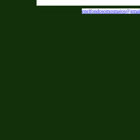
Inscripción por email:
enelfondosomosmajos@gmai
.