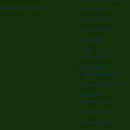
ta de nuestra página de
Especialidades
Proximos cursos
Cursos realizados
Opiniones
Viajes
Ultimos viajes
Direcciones
Piscina de Bomberos
Casa de las Federaciones
Imagenes
Actividades 2026
Actividades 2025
Actividades 2024